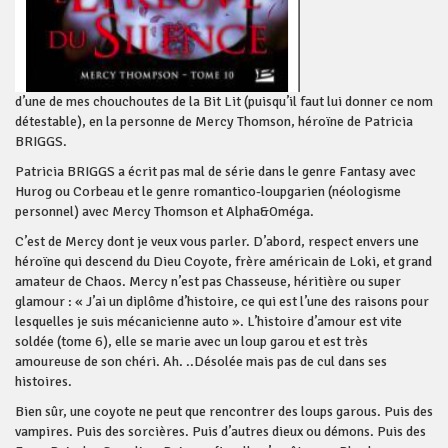
d’une de mes chouchoutes de la Bit Lit (puisqu’il faut lui donner ce nom
détestable), en la personne de Mercy Thomson, héroïne de Patricia
BRIGGS.
Patricia BRIGGS a écrit pas mal de série dans le genre Fantasy avec
Hurog ou Corbeau et le genre romantico-loupgarien (néologisme
personnel) avec Mercy Thomson et Alpha&Oméga.
C’est de Mercy dont je veux vous parler. D’abord, respect envers une
héroïne qui descend du Dieu Coyote, frère américain de Loki, et grand
amateur de Chaos. Mercy n’est pas Chasseuse, héritière ou super
glamour : « J’ai un diplôme d’histoire, ce qui est l’une des raisons pour
lesquelles je suis mécanicienne auto ». L’histoire d’amour est vite
soldée (tome 6), elle se marie avec un loup garou et est très
amoureuse de son chéri. Ah. ..Désolée mais pas de cul dans ses
histoires.
Bien sûr, une coyote ne peut que rencontrer des loups garous. Puis des
vampires. Puis des sorcières. Puis d’autres dieux ou démons. Puis des