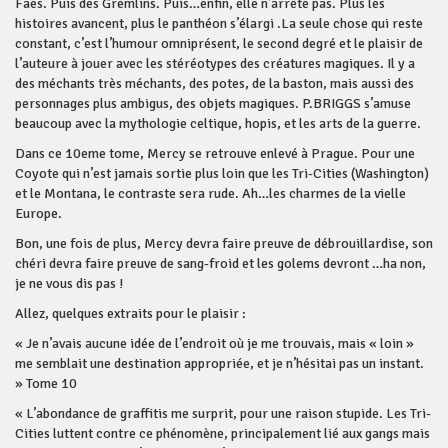
Faes. Puis des Gremlins. Puis…enfin, elle n’arrête pas. Plus les
histoires avancent, plus le panthéon s’élargi .La seule chose qui reste
constant, c’est l’humour omniprésent, le second degré et le plaisir de
l’auteure à jouer avec les stéréotypes des créatures magiques. Il y a
des méchants très méchants, des potes, de la baston, mais aussi des
personnages plus ambigus, des objets magiques. P.BRIGGS s’amuse
beaucoup avec la mythologie celtique, hopis, et les arts de la guerre.
Dans ce 10eme tome, Mercy se retrouve enlevé à Prague. Pour une
Coyote qui n’est jamais sortie plus loin que les Tri-Cities (Washington)
et le Montana, le contraste sera rude. Ah…les charmes de la vielle
Europe.
Bon, une fois de plus, Mercy devra faire preuve de débrouillardise, son
chéri devra faire preuve de sang-froid et les golems devront …ha non,
je ne vous dis pas !
Allez, quelques extraits pour le plaisir :
« Je n’avais aucune idée de l’endroit où je me trouvais, mais « loin »
me semblait une destination appropriée, et je n’hésitai pas un instant.
» Tome 10
« L’abondance de graffitis me surprit, pour une raison stupide. Les Tri-
Cities luttent contre ce phénomène, principalement lié aux gangs mais