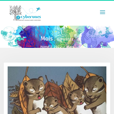
Mois :
mars 2022
Home
/
2022
/
mars