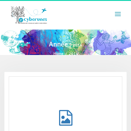
Année :
2014
Home
/
2014