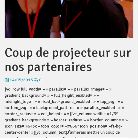
Coup de projecteur sur
nos partenaires
14/05/2015
0
[vc_row full_width= » » parallax= » » parallax_image= » »
gradient_background= » » full_height_enabled= » »
midnight_logo= » » fixed_background_enabled= » » top_svg= » »
bottom_svg= » » background_pattern= » » parallax_enabled= » »
border_radius= » » col_height= » »][vc_column width= »1/3″
gradient_background= » » border_radius= » » border_column= » »
icon_size= »64px » icon_color= »#666″ icon_position= »fa-bg-
center-center »][vc_column_text]J’aimerais mettre un coup de