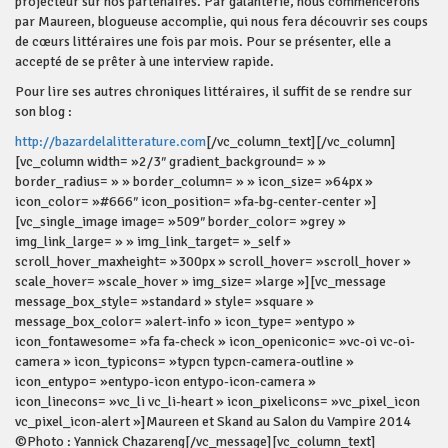
projecteur sur nos partenaires. Par galanterie, nous commencerons
par Maureen, blogueuse accomplie, qui nous fera découvrir ses coups
de cœurs littéraires une fois par mois. Pour se présenter, elle a
accepté de se prêter à une interview rapide.
Pour lire ses autres chroniques littéraires, il suffit de se rendre sur
son blog :
http://bazardelalitterature.com
[/vc_column_text][/vc_column]
[vc_column width= »2/3″ gradient_background= » »
border_radius= » » border_column= » » icon_size= »64px »
icon_color= »#666″ icon_position= »fa-bg-center-center »]
[vc_single_image image= »509″ border_color= »grey »
img_link_large= » » img_link_target= »_self »
scroll_hover_maxheight= »300px » scroll_hover= »scroll_hover »
scale_hover= »scale_hover » img_size= »large »][vc_message
message_box_style= »standard » style= »square »
message_box_color= »alert-info » icon_type= »entypo »
icon_fontawesome= »fa fa-check » icon_openiconic= »vc-oi vc-oi-
camera » icon_typicons= »typcn typcn-camera-outline »
icon_entypo= »entypo-icon entypo-icon-camera »
icon_linecons= »vc_li vc_li-heart » icon_pixelicons= »vc_pixel_icon
vc_pixel_icon-alert »]Maureen et Skand au Salon du Vampire 2014
©Photo : Yannick Chazareng[/vc_message][vc_column_text]