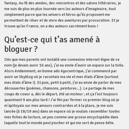
fantasy. Au fil des années, des rencontres et des salons littéraires, je
me suis de plus en plus tournée vers les auteurs d’imaginaire, tout
simplement parce que les univers et héros qu’ils proposent me
permettent de rêver et de vivre des aventures par procuration. Et je
trouve qu’en France, on a des auteurs sacrément bons !
Qu’est-ce qui t’as amené à
bloguer ?
Dès que mes parents ont installé une connexion internet digne de ce
nom (je devais avoir 16 ans), j’ai eu envie d’avoir un espace sur la toile.
Alors évidemment, en bonne ado égocentrique, j’ai commencé par
avoir un Skyblog où je racontais ma vie et mes états d’âme (surtout
mes états d’âme !). Et puis, petit à petit, j’ai eu envie de parler de mes
découvertes (poèmes, chansons, peintures…). Le partage de mes
coups de coeur a, dès le départ, été un moteur ; et ça l’est toujours
quasiment 9 ans plus tard ! J’ai fini par fermer ce premier blog où je
m’apitoyais sur mes amours contrariées et à la place, je me suis
lancée (à 18/19 ans) dans un espace où je voulais rassembler toutes
mes fiches de lecture, un peu comme une grosse encyclopédie dans
laquelle tout le monde peut piocher et qui me sert de pense-bête.