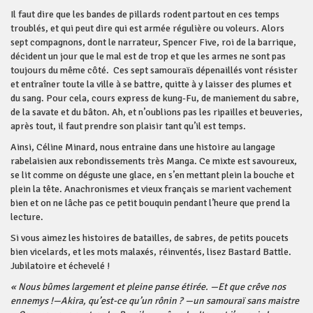
Il faut dire que les bandes de pillards rodent partout en ces temps
troublés, et qui peut dire qui est armée régulière ou voleurs. Alors
sept compagnons, dont le narrateur, Spencer Five, roi de la barrique,
décident un jour que le mal est de trop et que les armes ne sont pas
toujours du même côté. Ces sept samouraïs dépenaillés vont résister
et entraîner toute la ville à se battre, quitte à y laisser des plumes et
du sang. Pour cela, cours express de kung-Fu, de maniement du sabre,
de la savate et du bâton. Ah, et n’oublions pas les ripailles et beuveries,
après tout, il faut prendre son plaisir tant qu’il est temps.
Ainsi, Céline Minard, nous entraine dans une histoire au langage
rabelaisien aux rebondissements très Manga. Ce mixte est savoureux,
se lit comme on déguste une glace, en s’en mettant plein la bouche et
plein la tête. Anachronismes et vieux français se marient vachement
bien et on ne lâche pas ce petit bouquin pendant l’heure que prend la
lecture.
Si vous aimez les histoires de batailles, de sabres, de petits poucets
bien vicelards, et les mots malaxés, réinventés, lisez Bastard Battle.
Jubilatoire et échevelé !
« Nous bûmes largement et pleine panse étirée. —Et que crêve nos
ennemys !—Akira, qu’est-ce qu’un rônin ? —un samouraï sans maistre