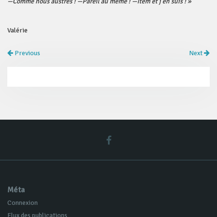
—Comme nous austres ! —Pareil au même ! —Item et j’en suis ! »
Valérie
Previous
Next
Méta
Connexion
Flux des publications