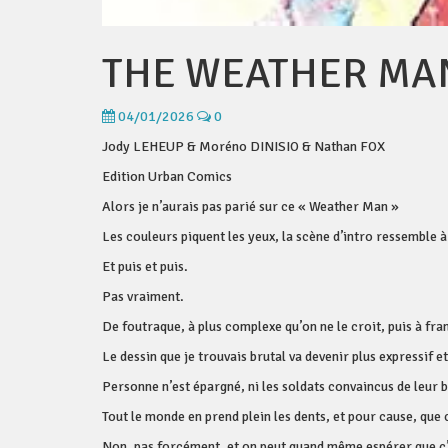
THE WEATHER MA
04/01/2026
0
Jody LEHEUP & Moréno DINISIO & Nathan FOX
Edition Urban Comics
Alors je n’aurais pas parié sur ce « Weather Man »
Les couleurs piquent les yeux, la scène d’intro ressemble à 
Et puis et puis.
Pas vraiment.
De foutraque, à plus complexe qu’on ne le croit, puis à f
Le dessin que je trouvais brutal va devenir plus expressif
Personne n’est épargné, ni les soldats convaincus de leur bo
Tout le monde en prend plein les dents, et pour cause, que c
Non, pas forcément, et on peut quand même espérer que c’e