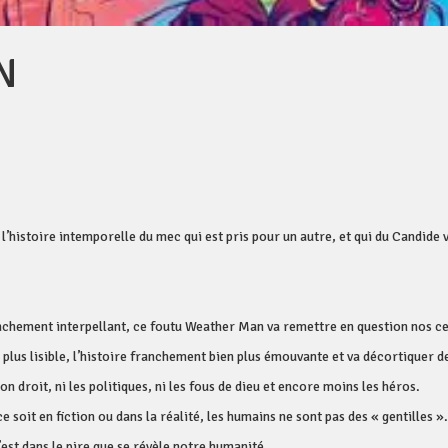
N
l’histoire intemporelle du mec qui est pris pour un autre, et qui du Candide v
ranchement interpellant, ce foutu Weather Man va remettre en question nos c
 et plus lisible, l’histoire franchement bien plus émouvante et va décortique
n droit, ni les politiques, ni les fous de dieu et encore moins les héros.
e soit en fiction ou dans la réalité, les humains ne sont pas des « gentilles »
st dans le pire que se révèle notre humanité.