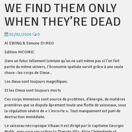
WE FIND THEM ONLY
WHEN THEY’RE DEAD
02/02/2026
0
Al EWING & Simone DI MEO
Edition HICOMIC
Dans un futur tellement lointain qu’on ne sait même pas si l’on fait
partie du même univers, l’économie spatiale survit grâce à une seule
chose : les corps de Dieux .
Les dieux sont toujours magnifiques.
Et les Dieux sont toujours morts
Ces corps immenses sont source de protéines, d’énergie, de matières
premières que se dispute âprement toute une flotte de vaisseaux, sous
la régulation sévère de « L’escorte ». Tout manquement est puni de
destruction immédiate.
Le vaisseau nécropsique Vihaan II est dirigé par le capitaine Georges
Malik, avec sous ses ordres la Thanato Ella, Alice l’Intendante et