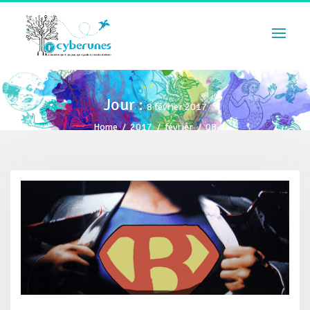
Jour :
8 février 2017
Home
/
2017
/
février
/
08