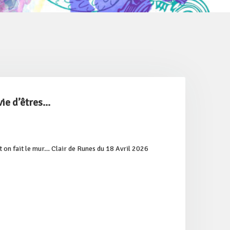
ie d’êtres...
et on fait le mur… Clair de Runes du 18 Avril 2026