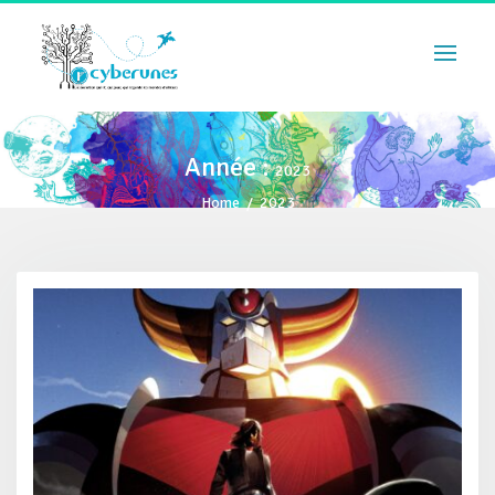
Année :
2023
Home
/
2023